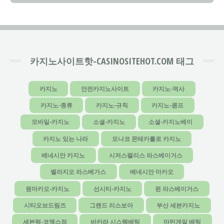
카지노사이트핫-CASINOSITEHOT.COM 태그
카지노
안전카지노사이트
카지노-역사
카지노-종류
카지노-규칙
카지노-콤프
모바일-카지노
소셜-카지노
소셜-카지노베이
카지노 있는 나라
모나코 몬테카를로 카지노
베네시안 카지노
시저스팰리스 라스베이거스
벨라지오 라스베가스
베네시안 마카오
원마카오-카지노
선시티-카지노
윈 라스베이거스
시티오브드림즈
그랜드 리스보아
부산 세븐카지노
세븐럭-코엑스점
바카라 시스템배팅
마틴게일 배팅