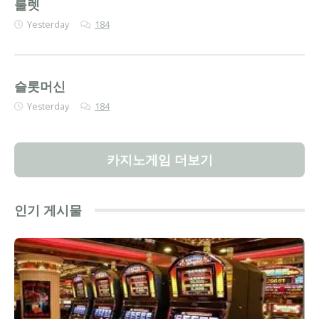
룰렛
Yesterday
184
슬롯머신
Yesterday
184
카지노게임 더보기
인기 게시물