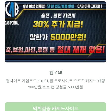
캡-CAB
캡사이트 가입코드 ktx-01,캡 토토사이트 스포츠.카지노 배팅
500만원,토토 캡 당첨금 5000만원
먹튀검증 카지노사이트