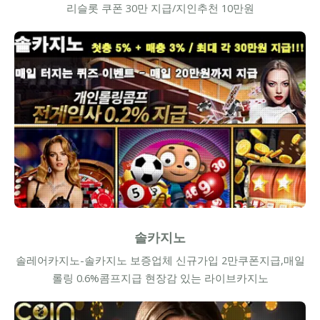
리슬롯 쿠폰 30만 지급/지인추천 10만원
솔카지노
솔레어카지노-솔카지노 보증업체 신규가입 2만쿠폰지급,매일
롤링 0.6%콤프지급 현장감 있는 라이브카지노