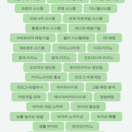
파로리 시스템
굿맨 시스템
다니엘시스템
피보나치 시스템
슈퍼 마틴게일 시스템
홍콩크루즈 시스템
애스캇 배팅기법
아비트라지 배팅기법
켈리 시스템배팅
137-배팅
10퍼센트 시스템
카지노사이트
미국-카지노
중국-카지노
영국-카지노
인도네시아-카지노
오프라인-장단점
온라인카지노-장단점
카지노사이트-홍보
닷오그-무료게임
닷오그-리얼머니
바카라사이트
그림-패턴-분석
마틴게일-전략
메이저바카라사이트
양방배팅
바카라-게임-노하우
바카라-필승법
승률-높이는-방법
바카라-노커미션
바카라-확률
생활-바카라
온라인카지노