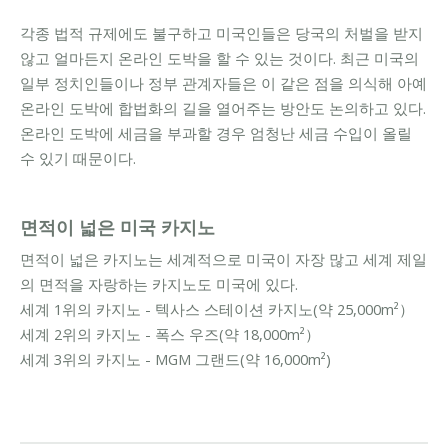
각종 법적 규제에도 불구하고 미국인들은 당국의 처벌을 받지
않고 얼마든지 온라인 도박을 할 수 있는 것이다. 최근 미국의
일부 정치인들이나 정부 관계자들은 이 같은 점을 의식해 아예
온라인 도박에 합법화의 길을 열어주는 방안도 논의하고 있다.
온라인 도박에 세금을 부과할 경우 엄청난 세금 수입이 올릴
수 있기 때문이다.
면적이 넓은 미국 카지노
면적이 넓은 카지노는 세계적으로 미국이 자장 많고 세계 제일
의 면적을 자랑하는 카지노도 미국에 있다.
세계 1위의 카지노 - 텍사스 스테이션 카지노(약 25,000m²）
세계 2위의 카지노 - 폭스 우즈(약 18,000m²）
세계 3위의 카지노 - MGM 그랜드(약 16,000m²)