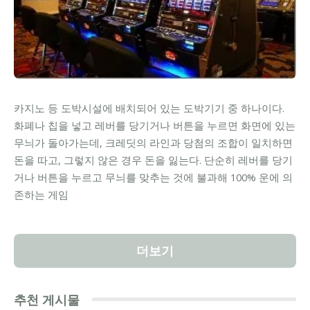
카지노 등 도박시설에 배치되어 있는 도박기기 중 하나이다.
화폐나 칩을 넣고 레버를 당기거나 버튼을 누르면 화면에 있는
무늬가 돌아가는데, 크레딧의 라인과 당첨의 조합이 일치하면
돈을 따고, 그렇지 않은 경우 돈을 잃는다. 단순히 레버를 당기
거나 버튼을 누르고 무늬를 맞추는 것에 불과해 100% 운에 의
존하는 게임
더보기
추천 게시물