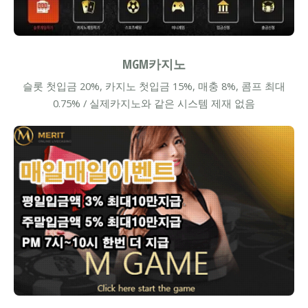
MGM카지노
슬롯 첫입금 20%, 카지노 첫입금 15%, 매충 8%, 콤프 최대
0.75% / 실제카지노와 같은 시스템 제재 없음