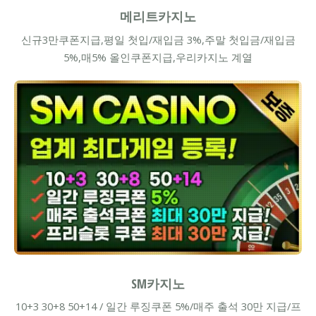
메리트카지노
신규3만쿠폰지급,평일 첫입/재입금 3%,주말 첫입금/재입금
5%,매5% 올인쿠폰지급,우리카지노 계열
SM카지노
10+3 30+8 50+14 / 일간 루징쿠폰 5%/매주 출석 30만 지급/프