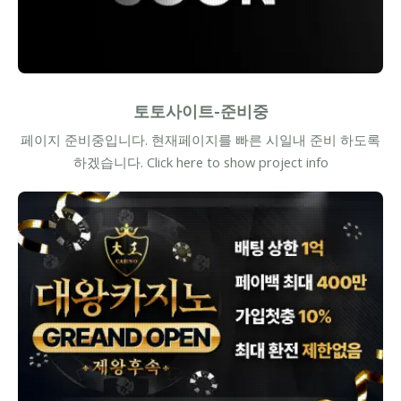
토토사이트-준비중
페이지 준비중입니다. 현재페이지를 빠른 시일내 준비 하도록
하겠습니다. Click here to show project info