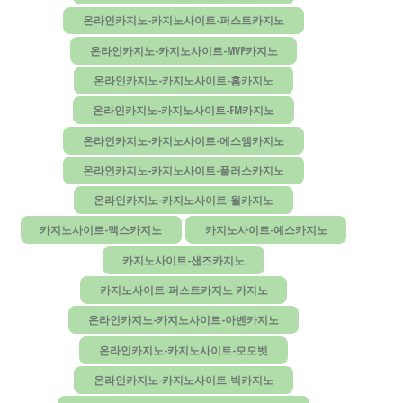
온라인카지노-카지노사이트-퍼스트카지노
온라인카지노-카지노사이트-MVP카지노
온라인카지노-카지노사이트-홈카지노
온라인카지노-카지노사이트-FM카지노
온라인카지노-카지노사이트-에스엠카지노
온라인카지노-카지노사이트-플러스카지노
온라인카지노-카지노사이트-월카지노
카지노사이트-맥스카지노
카지노사이트-예스카지노
카지노사이트-샌즈카지노
카지노사이트-퍼스트카지노 카지노
온라인카지노-카지노사이트-아벤카지노
온라인카지노-카지노사이트-모모벳
온라인카지노-카지노사이트-빅카지노