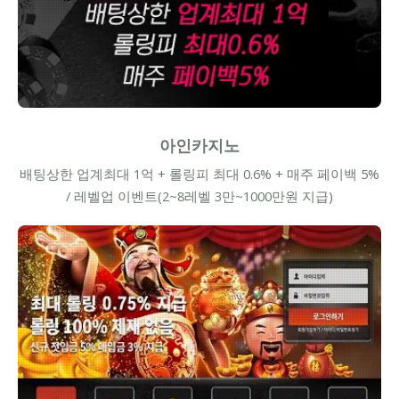
아인카지노
배팅상한 업계최대 1억 + 롤링피 최대 0.6% + 매주 페이백 5%
/ 레벨업 이벤트(2~8레벨 3만~1000만원 지급)