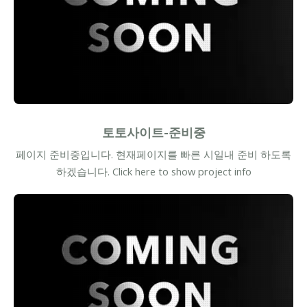
토토사이트-준비중
페이지 준비중입니다. 현재페이지를 빠른 시일내 준비 하도록
하겠습니다. Click here to show project info