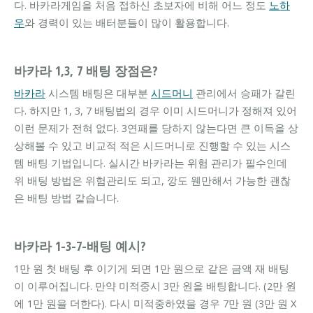
다. 바카라게임을 처음 접하신 초보자에 비해 어느 정도
노하
우
와 경력이 있는 배터분들이 많이 활용합니다.
바카라 1,3, 7 배팅 장점은?
바카라
시스템 배팅은 대부분
시드머니
관리에서 승패가 갈린
다. 하지만 1, 3, 7 배팅법의 경우 이미 시드머니가 정해져 있어
이런 문제가 전혀 없다. 3연패를 당하지 않는다면 큰 이득을 상
상해볼 수 있고 비교적 적은 시드머니로 진행할 수 있는 시스
템 배팅 기법입니다. 실시간 바카라는 위험 관리가 필수인데
위 배팅 방법은 위험관리도 되고, 깡도 웬만해서 가능한 괜찮
은 배팅 방법 같습니다.
바카라 1-3-7-배팅 예시?
1만 원 첫 배팅 후 이기게 되면 1만 원으로 같은 금액 재 배팅
이 이루어집니다. 만약 미적중시 3만 원을 배팅합니다. (2만 원
에 1만 원을 더한다). 다시 미적중하였을 경우 7만 원 (3만 원 X