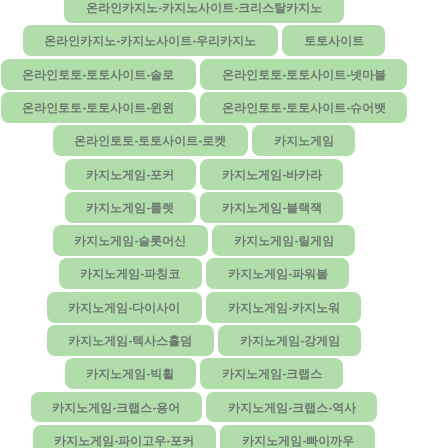
온라인카지노-카지노사이트-크리스탈카지노
온라인카지노-카지노사이트-우리카지노
토토사이트
온라인토토-토토사이트-솔로
온라인토토-토토사이트-넷마블
온라인토토-토토사이트-윈윈
온라인토토-토토사이트-슈어뱃
온라인토토-토토사이트-로켓
카지노게임
카지노게임-포커
카지노게임-바카라
카지노게임-룰렛
카지노게임-블랙잭
카지노게임-슬롯머신
카지노게임-릴게임
카지노게임-파칭코
카지노게임-파워볼
카지노게임-다이사이
카지노게임-카지노워
카지노게임-텍사스홀덤
카지노게임-강게임
카지노게임-빅휠
카지노게임-크랩스
카지노게임-크랩스-용어
카지노게임-크랩스-역사
카지노게임-파이고우-포커
카지노게임-빠이까우