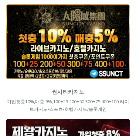
썬시티카지노
가입첫충10%,매충 5%,100+25 200+50 300+75 400+100,라이
브카지노/스포츠/호텔카지노/슬롯게임