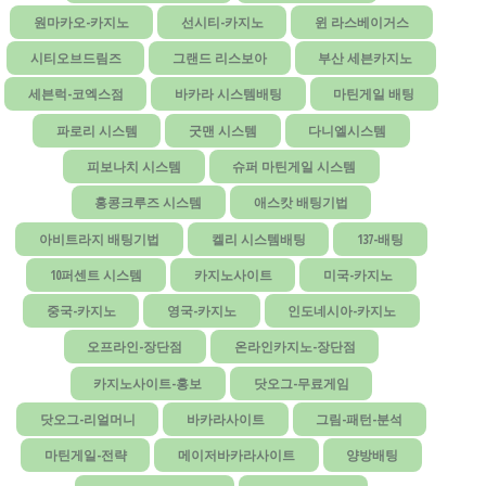
원마카오-카지노
선시티-카지노
윈 라스베이거스
시티오브드림즈
그랜드 리스보아
부산 세븐카지노
세븐럭-코엑스점
바카라 시스템배팅
마틴게일 배팅
파로리 시스템
굿맨 시스템
다니엘시스템
피보나치 시스템
슈퍼 마틴게일 시스템
홍콩크루즈 시스템
애스캇 배팅기법
아비트라지 배팅기법
켈리 시스템배팅
137-배팅
10퍼센트 시스템
카지노사이트
미국-카지노
중국-카지노
영국-카지노
인도네시아-카지노
오프라인-장단점
온라인카지노-장단점
카지노사이트-홍보
닷오그-무료게임
닷오그-리얼머니
바카라사이트
그림-패턴-분석
마틴게일-전략
메이저바카라사이트
양방배팅