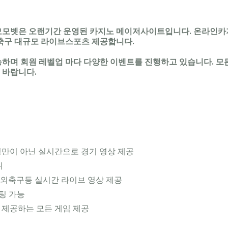
모모벳은 오랜기간 운영된
카지노
메이저사이트입니다.
온라인카
상축구 대규모 라이브스포츠 제공합니다.
하며 회원 레벨업 마다 다양한 이벤트를 진행하고 있습니다. 모
 바랍니다.
팅만이 아닌 실시간으로 경기 영상 제공
위
, 해외축구등 실시간 라이브 영상 제공
배팅 가능
 제공하는 모든 게임 제공