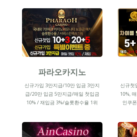
파라오카지노
신규가입 3만지급/10만 입금 3만지
신규첫입금
급/20만 입금 5만지급/매일 첫입금
10%, 
10% / 재입금 3%/슬롯환수율 1위
인쿠폰