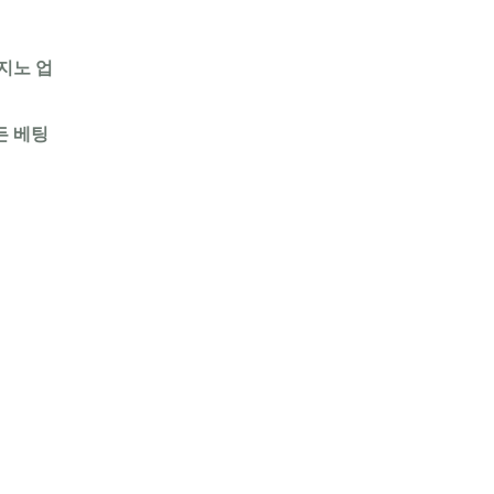
지노
업
든 베팅