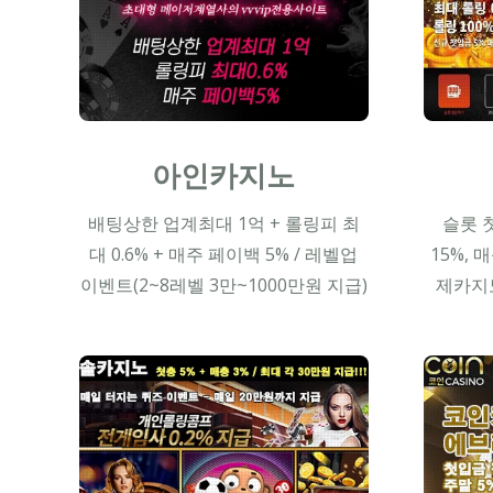
아인카지노
배팅상한 업계최대 1억 + 롤링피 최
슬롯 
대 0.6% + 매주 페이백 5% / 레벨업
15%, 매
이벤트(2~8레벨 3만~1000만원 지급)
제카지