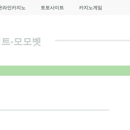
온라인카지노
토토사이트
카지노게임
트-모모벳