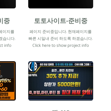
비중
토토사이트-준비중
재페이지를
페이지 준비중입니다. 현재페이지를
겠습니다.
빠른 시일내 준비 하도록 하겠습니다.
ct info
Click here to show project info