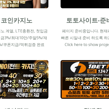
코인카지노
토토사이트-준
노 계열, LTE충환전, 첫입금
페이지 준비중입니다. 현
입금3%/최대10만/주말5%/재
빠른 시일내 준비 하도록 하
%/쿠폰지급/먹튀검증 완료
Click here to show proje