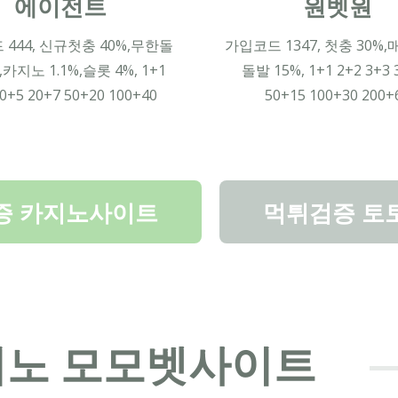
에이전트
원벳원
444, 신규첫충 40%,무한돌
가입코드 1347, 첫충 30%,매
,카지노 1.1%,슬롯 4%, 1+1
돌발 15%, 1+1 2+2 3+3 
10+5 20+7 50+20 100+40
50+15 100+30 200+
증 카지노사이트
먹튀검증 토
노 모모벳사이트