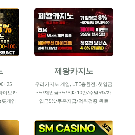
노
제왕카지노
0+25
우리카지노 계열, LTE충환전, 첫입금
0,라이브카
3%/재입금3%/최대10만/주말5%/재
슬롯게임
입금5%/쿠폰지급/먹튀검증 완료