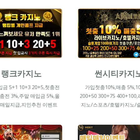
랭크카지노
썬시티카지
 5+1 10+3 20+5,첫충전
가입첫충10%,매충 5%,10
매충전 3%,주말 매입금 5%,올
200+50 300+75 400+10
매일지급,지인추천 이벤트
지노/스포츠/호텔카지노/