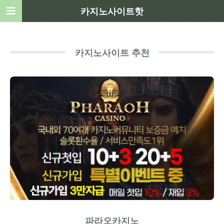
카지노사이트핫
카지노사이트 추천
파라오카지노