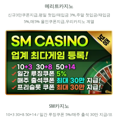
메리트카지노
신규3만쿠폰지급,평일 첫입/재입금 3%,주말 첫입금/재입금
5%,매5% 올인쿠폰지급,우리카지노 계열
SM카지노
10+3 30+8 50+14 / 일간 루징쿠폰 5%/매주 출석 30만 지급/프