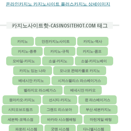
온라인카지노 카지노사이트 플러스카지노 상세이미지
카지노사이트핫-CASINOSITEHOT.COM 태그
카지노
안전카지노사이트
카지노-역사
카지노-종류
카지노-규칙
카지노-콤프
모바일-카지노
소셜-카지노
소셜-카지노베이
카지노 있는 나라
모나코 몬테카를로 카지노
베네시안 카지노
시저스팰리스 라스베이거스
벨라지오 라스베가스
베네시안 마카오
원마카오-카지노
선시티-카지노
윈 라스베이거스
시티오브드림즈
그랜드 리스보아
부산 세븐카지노
세븐럭-코엑스점
바카라 시스템배팅
마틴게일 배팅
파로리 시스템
굿맨 시스템
다니엘시스템