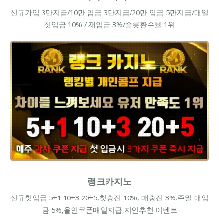
신규가입 3만지급/10만 입금 3만지급/20만 입금 5만지급/매일
첫입금 10% / 재입금 3%/슬롯환수율 1위
랭크카지노
신규첫입금 5+1 10+3 20+5,첫충전 10%, 매충전 3%,주말 매입
금 5%,올인쿠폰매일지급,지인추천 이벤트