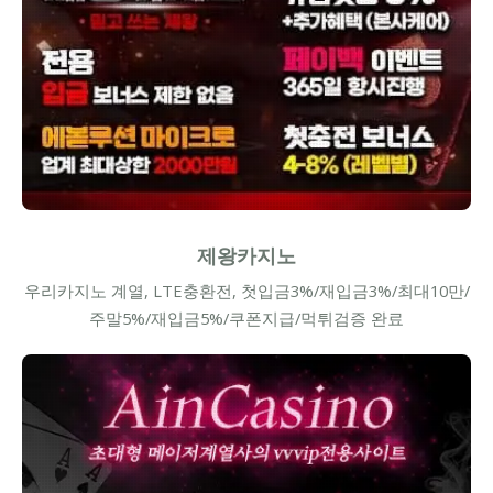
제왕카지노
우리카지노 계열, LTE충환전, 첫입금3%/재입금3%/최대10만/
주말5%/재입금5%/쿠폰지급/먹튀검증 완료