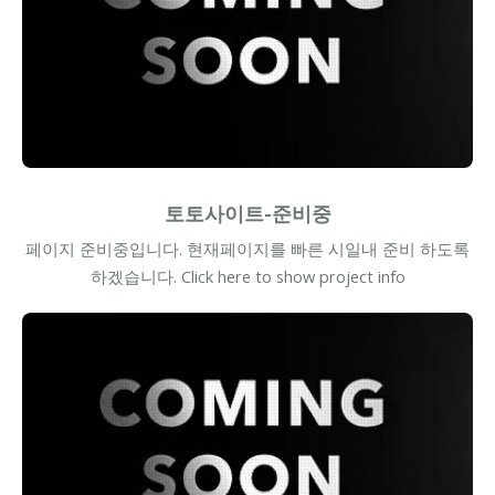
토토사이트-준비중
페이지 준비중입니다. 현재페이지를 빠른 시일내 준비 하도록
하겠습니다. Click here to show project info