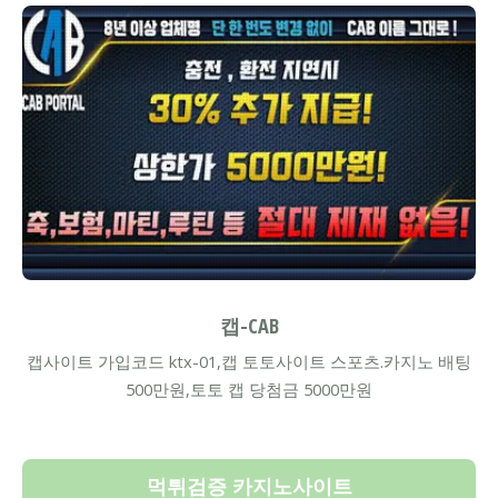
캡-CAB
캡사이트 가입코드 ktx-01,캡 토토사이트 스포츠.카지노 배팅
500만원,토토 캡 당첨금 5000만원
먹튀검증 카지노사이트