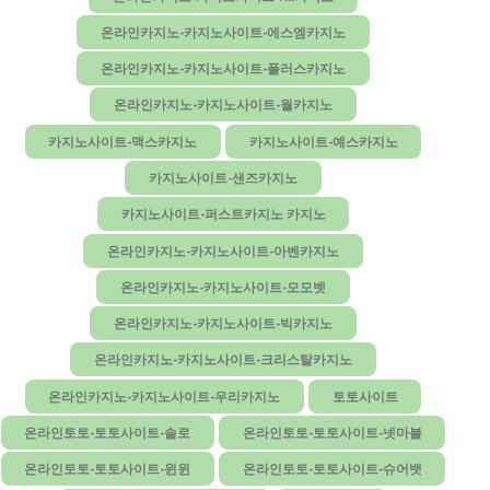
온라인카지노-카지노사이트-에스엠카지노
온라인카지노-카지노사이트-플러스카지노
온라인카지노-카지노사이트-월카지노
카지노사이트-맥스카지노
카지노사이트-예스카지노
카지노사이트-샌즈카지노
카지노사이트-퍼스트카지노 카지노
온라인카지노-카지노사이트-아벤카지노
온라인카지노-카지노사이트-모모벳
온라인카지노-카지노사이트-빅카지노
온라인카지노-카지노사이트-크리스탈카지노
온라인카지노-카지노사이트-우리카지노
토토사이트
온라인토토-토토사이트-솔로
온라인토토-토토사이트-넷마블
온라인토토-토토사이트-윈윈
온라인토토-토토사이트-슈어뱃