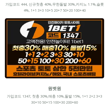
가입코드 444, 신규첫충 40%,무한돌발 30%,카지노 1.1%,슬롯
4%, 1+1 3+3 10+5 20+7 50+20 100+40
원벳원
가입코드 1347, 첫충 30%,매충 10%,돌발 15%, 1+1 2+2 3+3
30+10 50+15 100+30 200+60