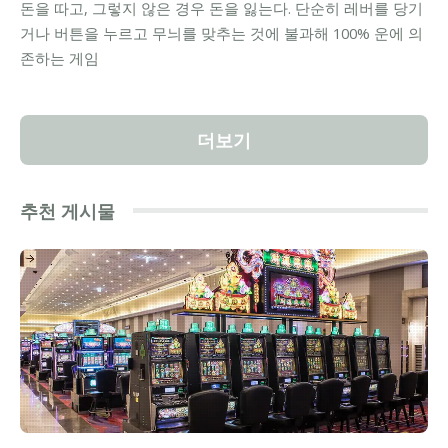
돈을 따고, 그렇지 않은 경우 돈을 잃는다. 단순히 레버를 당기
거나 버튼을 누르고 무늬를 맞추는 것에 불과해 100% 운에 의
존하는 게임
더보기
추천 게시물