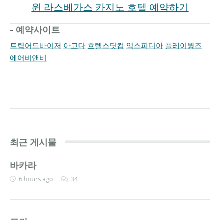
윈 라스베가스 카지노 호텔 예약하기
- 예약사이트
트립어드바이저
아고다
호텔스닷컴
익스피디아
플레이윙즈
에어비앤비
최근 게시물
바카라
6 hours ago
34