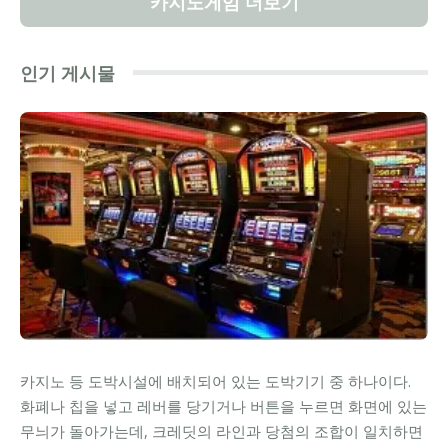
카지노게임 더보기
인기 게시물
카지노 등 도박시설에 배치되어 있는 도박기기 중 하나이다.
화폐나 칩을 넣고 레버를 당기거나 버튼을 누르면 화면에 있는
무늬가 돌아가는데, 크레딧의 라인과 당첨의 조합이 일치하면