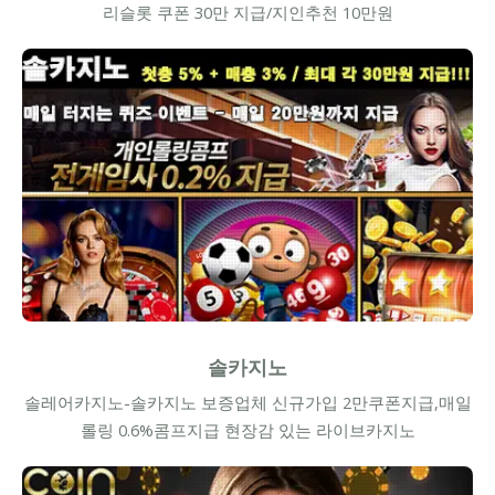
리슬롯 쿠폰 30만 지급/지인추천 10만원
솔카지노
솔레어카지노-솔카지노 보증업체 신규가입 2만쿠폰지급,매일
롤링 0.6%콤프지급 현장감 있는 라이브카지노