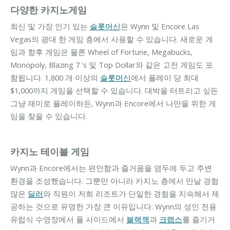
다양한 카지노게임
최신 및 가장 인기 있는
슬롯머신
은 Wynn 및 Encore Las
Vegas의 광대 한 게임 층에서 사용할 수 있습니다. 새로운 게
임과 향후 게임은 물론 Wheel of Fortune, Megabucks,
Monopoly, Blazing 7 's 및 Top Dollar와 같은 고전 게임도 포
함됩니다. 1,800 개 이상의
슬롯머신
에서 플레이 당 최대
$1,000까지 게임을 선택할 수 있습니다. 대박을 터트리고 싶든
그냥 재미로 플레이하든, Wynn과 Encore에서 나만을 위한 게
임을 찾을 수 있습니다.
카지노 테이블 게임
Wynn과 Encore에서는 편안함과 즐거움을 염두에 두고 주변
환경을 조성했습니다. 그뿐만 아니라 카지노 층에서 만날 경험
많은
딜러
와 직원이 저희 리조트가 단일한 경험을 지속해서 제
공하는 것으로 유명한 가장 큰 이유입니다. Wynn의 성인 전용
유럽식 수영장에서 풀 사이드에서
블랙잭
과
크랩스
를 즐기거