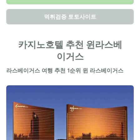
먹튀검증 토토사이트
카지노호텔 추천 윈라스베
이거스
라스베이거스 여행 추천 1순위 윈 라스베이거스