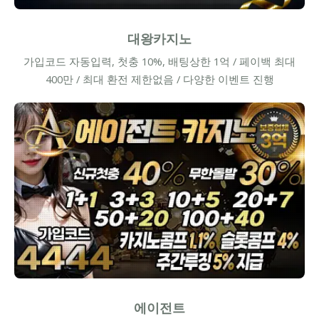
대왕카지노
가입코드 자동입력, 첫충 10%, 배팅상한 1억 / 페이백 최대
400만 / 최대 환전 제한없음 / 다양한 이벤트 진행
에이전트