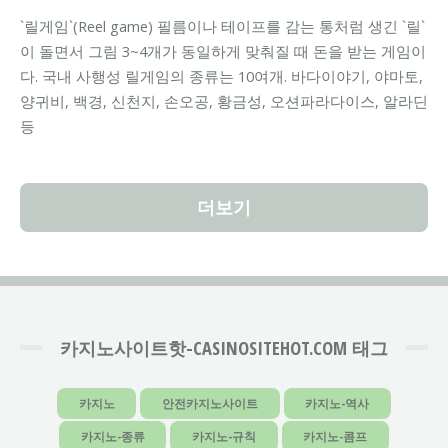
`릴게임`(Reel game) 필름이나 테이프를 감는 통처럼 생긴 `릴`
이 돌면서 그림 3~4개가 동일하게 맞춰질 때 돈을 받는 게임이
다. 국내 사행성 릴게임의 종류는 10여개. 바다이야기, 야마토,
양귀비, 백경, 신천지, 손오공, 황금성, 오션파라다이스, 알라딘
등
더보기
카지노사이트핫-CASINOSITEHOT.COM 태그
카지노
안전카지노사이트
카지노-역사
카지노-종류
카지노-규칙
카지노-콤프