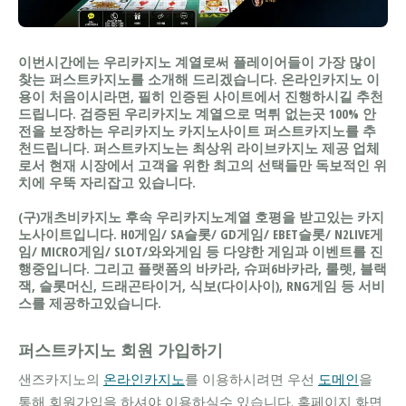
이번시간에는 우리카지노 계열로써 플레이어들이 가장 많이
찾는 퍼스트카지노를 소개해 드리겠습니다.
온라인카지노
이
용이 처음이시라면, 필히 인증된 사이트에서 진행하시길 추천
드립니다. 검증된 우리카지노 계열으로 먹튀 없는곳 100% 안
전을 보장하는 우리카지노
카지노사이트
퍼스트카지노를 추
천드립니다. 퍼스트카지노는 최상위 라이브카지노 제공 업체
로서 현재 시장에서 고객을 위한 최고의 선택들만 독보적인 위
치에 우뚝 자리잡고 있습니다.
(구)개츠비카지노 후속 우리카지노계열 호평을 받고있는 카지
노사이트입니다. H0게임/ SA슬롯/ GD게임/ EBET슬롯/ N2LIVE게
임/ MICRO게임/ SLOT/와와게임 등 다양한 게임과 이벤트를 진
행중입니다. 그리고 플랫폼의 바카라, 슈퍼6바카라, 룰렛, 블랙
잭, 슬롯머신, 드래곤타이거, 식보(다이사이), RNG게임 등 서비
스를 제공하고있습니다.
퍼스트카지노 회원 가입하기
샌즈카지노의
온라인카지노
를 이용하시려면 우선
도메인
을
통해 회원가입을 하셔야 이용하실수 있습니다. 홈페이지 화면