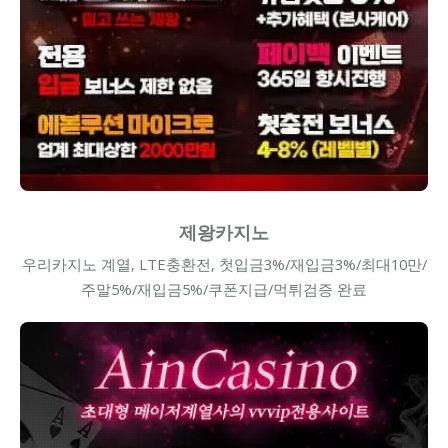
제왕카지노
우리카지노 계열, LTE충환전, 첫입금3%/재입금3%/최대10만/
주말5%/재입금5%/쿠폰지급/먹튀검증 완료