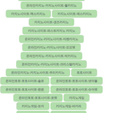
온라인카지노-카지노사이트-월카지노
카지노사이트-맥스카지노
카지노사이트-예스카지노
카지노사이트-샌즈카지노
카지노사이트-퍼스트카지노 카지노
온라인카지노-카지노사이트-아벤카지노
온라인카지노-카지노사이트-모모벳
온라인카지노-카지노사이트-빅카지노
온라인카지노-카지노사이트-크리스탈카지노
온라인카지노-카지노사이트-우리카지노
토토사이트
온라인토토-토토사이트-솔로
온라인토토-토토사이트-넷마블
온라인토토-토토사이트-윈윈
온라인토토-토토사이트-슈어뱃
온라인토토-토토사이트-로켓
카지노게임
카지노게임-포커
카지노게임-바카라