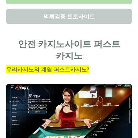
먹튀검증 토토사이트
안전 카지노사이트 퍼스트
카지노
우리카지노의 계열 퍼스트카지노?