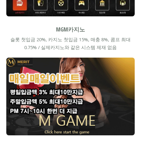
MGM카지노
슬롯 첫입금 20%, 카지노 첫입금 15%, 매충 8%, 콤프 최대
0.75% / 실제카지노와 같은 시스템 제재 없음