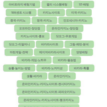
아비트라지 배팅기법
켈리 시스템배팅
137-배팅
10퍼센트 시스템
카지노사이트
미국-카지노
중국-카지노
영국-카지노
인도네시아-카지노
오프라인-장단점
온라인카지노-장단점
카지노사이트-홍보
닷오그-무료게임
닷오그-리얼머니
바카라사이트
그림-패턴-분석
마틴게일-전략
메이저바카라사이트
양방배팅
바카라-게임-노하우
바카라-필승법
승률-높이는-방법
바카라-노커미션
바카라-확률
생활-바카라
온라인카지노
온라인카지노-카지노사이트-썬시티카지노
온라인카지노-카지노사이트-파라오카지노
온라인카지노-카지노사이트-랭크카지노