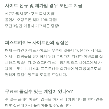
사이트 신규 및 재가입 경우 포인트 지급
신규가입시 3만 쿠폰 즉시 지급!
올인시 오링쿠폰 최대 10% 지급!
주간 3일간 이용시 기프티콘 증정!
퍼스트카지노 사이트만의 장점은
현재 온라인 카지노사이트는 무수히 많습니다. 온라인사이트
에서는 회원들을 유치하기 위해 수백가지 다양한 이벤트를 실
시하고 있습니다. 퍼스트카지노는 정기적으로 사이트에서 사
용할수 잇는 보너스와 프로모션을 회원들에게 제공함으로써
편하게 즐길수있도록 도움을 드립니다.
무료로 즐길수 있는 게임이 있나요?
수 많은 플레이어들이 입금을 하기전에 체험머니를 받아 연습
한후 실전에 가서 플레이를 할수있습니다.