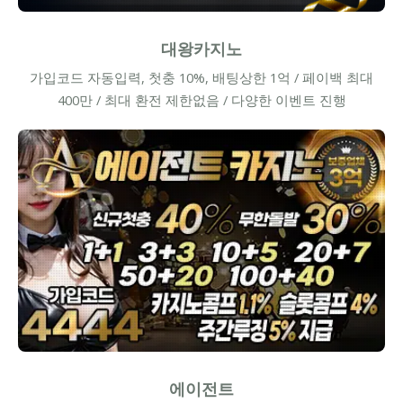
대왕카지노
가입코드 자동입력, 첫충 10%, 배팅상한 1억 / 페이백 최대
400만 / 최대 환전 제한없음 / 다양한 이벤트 진행
에이전트