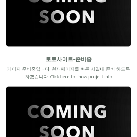
토토사이트-준비중
페이지 준비중입니다. 현재페이지를 빠른 시일내 준비 하도록
하겠습니다. Click here to show project info