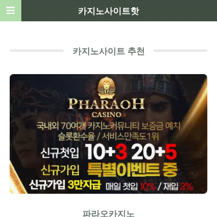
카지노사이트핫
카지노사이트 추천
파라오카지노