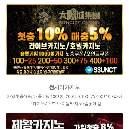
썬시티카지노
가입첫충10%,매충 5%,100+25 200+50 300+75 400+100,라이
브카지노/스포츠/호텔카지노/슬롯게임