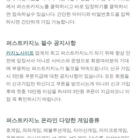
에서 퍼스트카지노를 클릭하시고 바로 입장하기를 클릭하시
면 접속하실수 있습니다. 간단한 아이디와 비밀번호드을 입력
하시면 간단하게 가입 가능합니다.
퍼스트카지노 필수 공지사항
카지노사이트
업계의 최고 퍼스트카지노가 되기 위해 항상 안
전에 앞장서서 더나은 서비스와 운영으로 회원여러분의 기대
에 부응하는 퍼스트카지노가 될것을 약속드립니다. 신규 가입
시 3만원 쿠폰지급에 대한 공지사항이 있습니다. 모든 회원들
이 신규가입만 하신다고 쿠폰을 받으시는게 아니라 신규 가입
후에 첫충 10만원 이상을 하셔야 3만원 쿠폰이 지급되오니 이
점 꼭 확인하시기 바랍니다.
퍼스트카지노 온라인 다양한 게임종류
호게임, 와와게임, 에볼루션게임, 타이산게임, 마이크로게임,
올벳게임, 아시아게임, rt 게임, HO 게임, SA슬롯, WAWA게임,